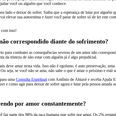
ajudar você ou alguém que você conhece.
o seu lado e deixar de sofrer. Saiba que a esperança de lutar por alguém
i elevar sua autoestima e fazer você parar de sofrer só de ler este cont
 com isso!
não correspondido diante do sofrimento?
rio para combater as consequências severas de um amor não correspond
ta da tristeza de não estar com alguém já é algo prejudicial.
is deve amar nesta vida. Isso não é egoísmo, é auto preservação, uma da
 Ou seja, se você não se ama, não sabe o que é amar o próximo e está s
para uma
Consulta Espiritual
com Antônio de Abiaxé e receba Ajuda Espi
azer e como agir para deixar de sofrer agora e lutar pela pessoa amada 
frendo por amor constantemente?
ê faz parte dos 98% da raça humana que sofre por amor. Os 2% restante