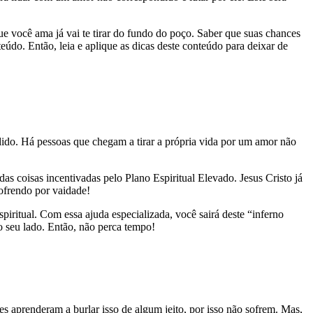
 que você ama já vai te tirar do fundo do poço. Saber que suas chances
eúdo. Então, leia e aplique as dicas deste conteúdo para deixar de
ido. Há pessoas que chegam a tirar a própria vida por um amor não
s coisas incentivadas pelo Plano Espiritual Elevado. Jesus Cristo já
ofrendo por vaidade!
ritual. Com essa ajuda especializada, você sairá deste “inferno
ao seu lado. Então, não perca tempo!
s aprenderam a burlar isso de algum jeito, por isso não sofrem. Mas,