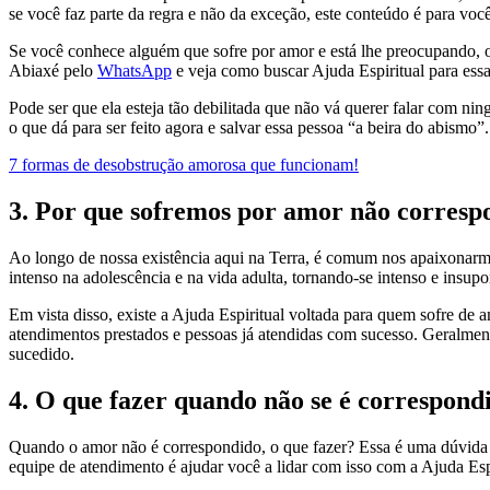
se você faz parte da regra e não da exceção, este conteúdo é para vo
Se você conhece alguém que sofre por amor e está lhe preocupando, o
Abiaxé pelo
WhatsApp
e veja como buscar Ajuda Espiritual para essa
Pode ser que ela esteja tão debilitada que não vá querer falar com 
o que dá para ser feito agora e salvar essa pessoa “a beira do abismo”.
7 formas de desobstrução amorosa que funcionam!
3. Por que sofremos por amor não corresp
Ao longo de nossa existência aqui na Terra, é comum nos apaixonarmos
intenso na adolescência e na vida adulta, tornando-se intenso e insup
Em vista disso, existe a Ajuda Espiritual voltada para quem sofre d
atendimentos prestados e pessoas já atendidas com sucesso. Geralm
sucedido.
4. O que fazer quando não se é correspon
Quando o amor não é correspondido, o que fazer? Essa é uma dúvida 
equipe de atendimento é ajudar você a lidar com isso com a Ajuda Espi