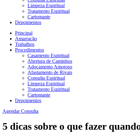
Limpeza Espiritual
Tratamento Espiritual
Cartomante
Depoimentos
Principal
Amarração
Trabalhos
Procedimentos
Casamento Espiritual
Abertura de Caminhos
Adoçamento Amoroso
Afastamento de Rivais
Consulta Espiritual
Limpeza Espiritual
Tratamento Espiritual
Cartomante
Depoimentos
Agendar Consulta
5 dicas sobre o que fazer quand