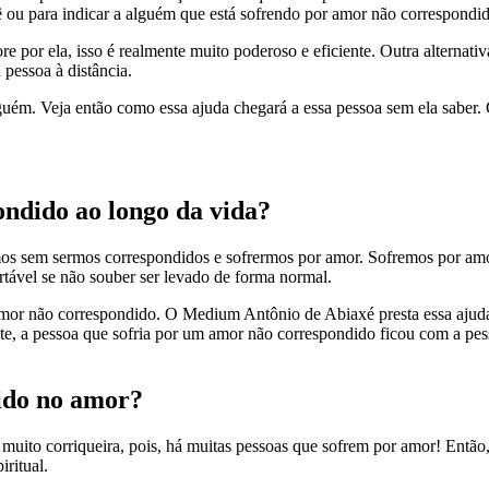
cê ou para indicar a alguém que está sofrendo por amor não correspondi
re por ela, isso é realmente muito poderoso e eficiente. Outra altern
 pessoa à distância.
ninguém. Veja então como essa ajuda chegará a essa pessoa sem ela sab
ondido ao longo da vida?
 sem sermos correspondidos e sofrermos por amor. Sofremos por amor, p
ortável se não souber ser levado de forma normal.
e amor não correspondido. O Medium Antônio de Abiaxé presta essa ajud
ente, a pessoa que sofria por um amor não correspondido ficou com a
dido no amor?
muito corriqueira, pois, há muitas pessoas que sofrem por amor! Então
ritual.