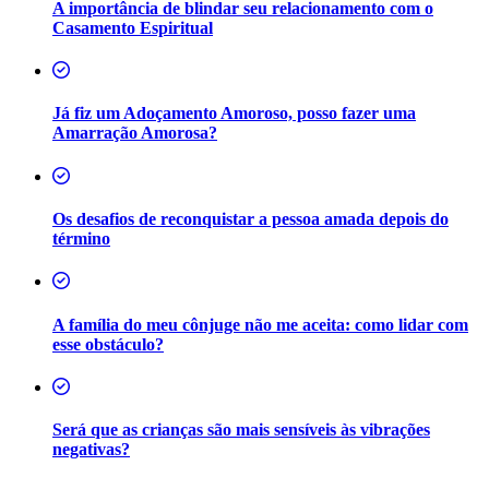
A importância de blindar seu relacionamento com o
Casamento Espiritual
Já fiz um Adoçamento Amoroso, posso fazer uma
Amarração Amorosa?
Os desafios de reconquistar a pessoa amada depois do
término
A família do meu cônjuge não me aceita: como lidar com
esse obstáculo?
Será que as crianças são mais sensíveis às vibrações
negativas?