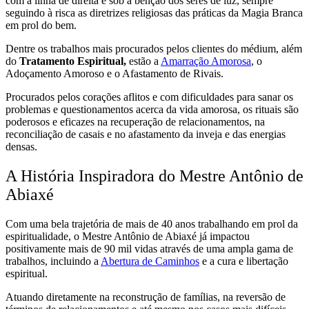
com a linha de direita e sob a bênção dos seres de luz, sempre
seguindo à risca as diretrizes religiosas das práticas da Magia Branca
em prol do bem.
Dentre os trabalhos mais procurados pelos clientes do médium, além
do
Tratamento Espiritual,
estão a
Amarração Amorosa
, o
Adoçamento Amoroso e o Afastamento de Rivais.
Procurados pelos corações aflitos e com dificuldades para sanar os
problemas e questionamentos acerca da vida amorosa, os rituais são
poderosos e eficazes na recuperação de relacionamentos, na
reconciliação de casais e no afastamento da inveja e das energias
densas.
A História Inspiradora do Mestre Antônio de
Abiaxé
Com uma bela trajetória de mais de 40 anos trabalhando em prol da
espiritualidade, o Mestre Antônio de Abiaxé já impactou
positivamente mais de 90 mil vidas através de uma ampla gama de
trabalhos, incluindo a
Abertura de Caminhos
e a cura e libertação
espiritual.
Atuando diretamente na reconstrução de famílias, na reversão de