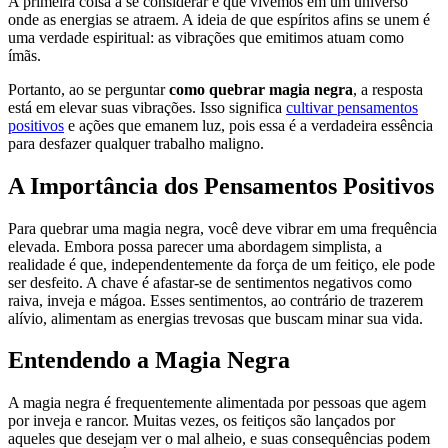
A primeira coisa a se considerar é que vivemos em um universo
onde as energias se atraem. A ideia de que espíritos afins se unem é
uma verdade espiritual: as vibrações que emitimos atuam como
ímãs.
Portanto, ao se perguntar
como quebrar magia negra
, a resposta
está em elevar suas vibrações. Isso significa
cultivar pensamentos
positivos
e ações que emanem luz, pois essa é a verdadeira essência
para desfazer qualquer trabalho maligno.
A Importância dos Pensamentos Positivos
Para quebrar uma magia negra, você deve vibrar em uma frequência
elevada. Embora possa parecer uma abordagem simplista, a
realidade é que, independentemente da força de um feitiço, ele pode
ser desfeito. A chave é afastar-se de sentimentos negativos como
raiva, inveja e mágoa. Esses sentimentos, ao contrário de trazerem
alívio, alimentam as energias trevosas que buscam minar sua vida.
Entendendo a Magia Negra
A magia negra é frequentemente alimentada por pessoas que agem
por inveja e rancor. Muitas vezes, os feitiços são lançados por
aqueles que desejam ver o mal alheio, e suas consequências podem