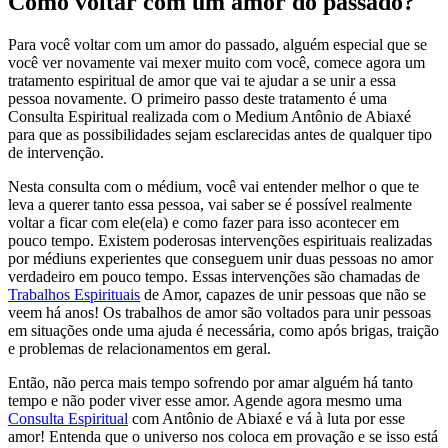
Como voltar com um amor do passado?
Para você voltar com um amor do passado, alguém especial que se
você ver novamente vai mexer muito com você, comece agora um
tratamento espiritual de amor que vai te ajudar a se unir a essa
pessoa novamente. O primeiro passo deste tratamento é uma
Consulta Espiritual realizada com o Medium Antônio de Abiaxé
para que as possibilidades sejam esclarecidas antes de qualquer tipo
de intervenção.
Nesta consulta com o médium, você vai entender melhor o que te
leva a querer tanto essa pessoa, vai saber se é possível realmente
voltar a ficar com ele(ela) e como fazer para isso acontecer em
pouco tempo. Existem poderosas intervenções espirituais realizadas
por médiuns experientes que conseguem unir duas pessoas no amor
verdadeiro em pouco tempo. Essas intervenções são chamadas de
Trabalhos Espirituais
de Amor, capazes de unir pessoas que não se
veem há anos! Os trabalhos de amor são voltados para unir pessoas
em situações onde uma ajuda é necessária, como após brigas, traição
e problemas de relacionamentos em geral.
Então, não perca mais tempo sofrendo por amar alguém há tanto
tempo e não poder viver esse amor. Agende agora mesmo uma
Consulta Espiritual
com Antônio de Abiaxé e vá à luta por esse
amor! Entenda que o universo nos coloca em provação e se isso está