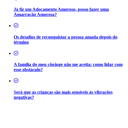
Já fiz um Adoçamento Amoroso, posso fazer uma
Amarração Amorosa?
Os desafios de reconquistar a pessoa amada depois do
término
A família do meu cônjuge não me aceita: como lidar com
esse obstáculo?
Será que as crianças são mais sensíveis às vibrações
negativas?