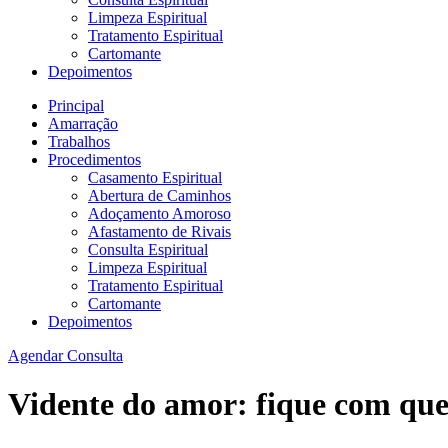
Limpeza Espiritual
Tratamento Espiritual
Cartomante
Depoimentos
Principal
Amarração
Trabalhos
Procedimentos
Casamento Espiritual
Abertura de Caminhos
Adoçamento Amoroso
Afastamento de Rivais
Consulta Espiritual
Limpeza Espiritual
Tratamento Espiritual
Cartomante
Depoimentos
Agendar Consulta
Vidente do amor: fique com que