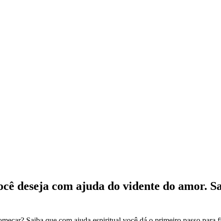
cê deseja com ajuda do vidente do amor. S
omeçar? Saiba que com ajuda espiritual você dá o primeiro passo para 