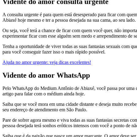
Vidente do amor consulta urgente
A consulta urgente é para quem está desesperado para ficar com quem 
Abiaxé hoje mesmo e ter a pessoa desejada na sua cama, ao seu lado.
Ou seja, você terá a chance de ficar com quem você quer, não importa o
experimentar ficar com esse alguém sem medo e arrependimento de ser
Tenha a oportunidade de viver todas as suas fantasias sexuais com q
para você conseguir fazer isso o mais rápido possível.
Ajuda no amor urgente: veja dicas excelentes!
Vidente do amor WhatsApp
Pelo WhatsApp do Medium Antônio de Abiaxé, você passa por uma co
artigo para falar com o médium ainda hoje.
Saiba que se você mora em uma cidade distante e deseja muito receber
seu endereço de atendimento em São Paulo.
Pare de sofrer agora mesmo e viva todas as suas fantasias secretas 
pessoa desejada terá sonhos eróticos intensos com você a ponto de não
Saiba que é da paixão que nasce um amor marcante. O amor deve ser co