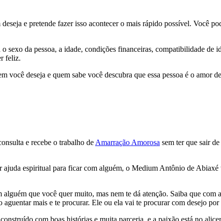
deseja e pretende fazer isso acontecer o mais rápido possível. Você p
 sexo da pessoa, a idade, condições financeiras, compatibilidade de ide
 feliz.
uem você deseja e quem sabe você descubra que essa pessoa é o amor de
nsulta e recebe o trabalho de
Amarração Amorosa
sem ter que sair de
 ajuda espiritual para ficar com alguém, o Medium Antônio de Abiaxé va
com alguém que você quer muito, mas nem te dá atenção. Saiba que com
 aguentar mais e te procurar. Ele ou ela vai te procurar com desejo por
nstruído com boas histórias e muita parceria, e a paixão está no alice