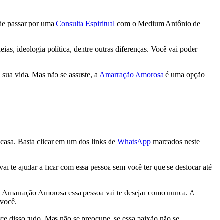
ode passar por uma
Consulta Espiritual
com o Medium Antônio de
ias, ideologia política, dentre outras diferenças. Você vai poder
 sua vida. Mas não se assuste, a
Amarração Amorosa
é uma opção
 casa. Basta clicar em um dos links de
WhatsApp
marcados neste
i te ajudar a ficar com essa pessoa sem você ter que se deslocar até
 a Amarração Amorosa essa pessoa vai te desejar como nunca. A
 você.
rce disso tudo. Mas não se preocupe, se essa paixão não se