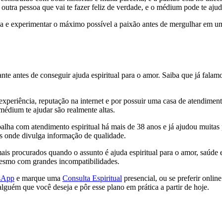
tra pessoa que vai te fazer feliz de verdade, e o médium pode te ajuda
ja e experimentar o máximo possível a paixão antes de mergulhar em um
e antes de conseguir ajuda espiritual para o amor. Saiba que já falamo
eriência, reputação na internet e por possuir uma casa de atendimento
édium te ajudar são realmente altas.
lha com atendimento espiritual há mais de 38 anos e já ajudou muitas 
is onde divulga informação de qualidade.
ais procurados quando o assunto é ajuda espiritual para o amor, saúde
 mesmo com grandes incompatibilidades.
sApp
e marque uma
Consulta Espiritual
presencial, ou se preferir onli
lguém que você deseja e pôr esse plano em prática a partir de hoje.