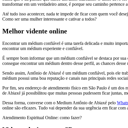
transformar em um verdadeiro amor, é porque seu caminho pertence a ou
Até tudo isso acontecer, nada te impede de ficar com quem você dese
Como ser uma mulher interessante e cativar a todos?
Melhor vidente online
Encontrar um médium confiável é uma tarefa delicada e muito important
encontrar um médium experiente e confiável.
É sempre bom informar que um médium confiável se destaca por sua exp
consegue encontrar um médium dentro desse perfil, as chances desse m
Sendo assim, Antônio de Abiaxé é um médium confiável, pois ele traba
médium possui uma boa reputação e canais nas principais redes socia
Por fim, seu endereço de atendimento físico em São Paulo é um dos m
de Abiaxé já possibilitou que muitas pessoas pudessem ficar juntas,
Dessa forma, converse com o Medium Antônio de Abiaxé pelo
What
online são eficazes. Tudo vai depender da sua urgência em ficar com a
Atendimento Espiritual Online: como fazer?